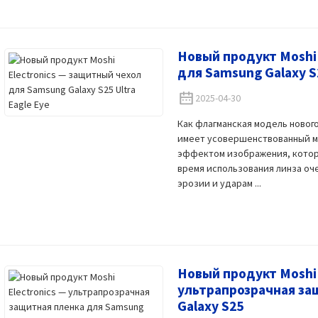
Новый продукт Moshi 
для Samsung Galaxy S2
2025-04-30
Как флагманская модель нового
имеет усовершенствованный м
эффектом изображения, котор
время использования линза оч
эрозии и ударам ...
Новый продукт Moshi 
ультрапрозрачная за
Galaxy S25