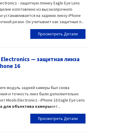
ctronics - защитную пленку Eagle Eye Lens
Изделие изготовлено из высокопрочного
о
и устанавливается на заднюю линзу iPhone
очной резки. Он учитывает как защитные п...
Просмотреть Детали
Electronics — защитная линза
Phone 16
 его модуль задней камеры был снова
ения и точность линз были дополнительно
 Moshi Electronics - iPhone 16 Eagle Eye Lens
а для объектива камеры
нет...
Просмотреть Детали