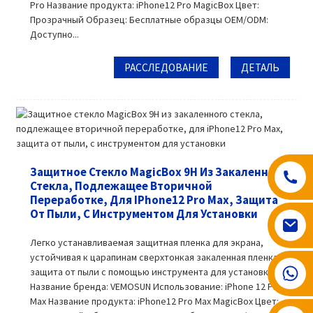
Pro Название продукта: iPhone12 Pro MagicBox Цвет:
Прозрачный Образец: Бесплатные образцы OEM/ODM:
Доступно...
РАССЛЕДОВАНИЕ
ДЕТАЛЬ
Защитное Стекло MagicBox 9H Из Закаленного
Стекла, Подлежащее Вторичной
Переработке, Для IPhone12 Pro Max, Защита
От Пыли, С Инструментом Для Установки
Легко устанавливаемая защитная пленка для экрана,
устойчивая к царапинам сверхтонкая закаленная пленка,
008617602075192
защита от пыли с помощью инструмента для установки
Название бренда: VEMOSUN Использование: iPhone 12 Pro
Max Название продукта: iPhone12 Pro Max MagicBox Цвет: