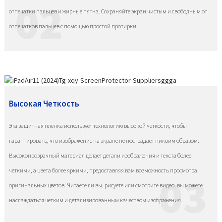
02
отпечатки пальцев и жирные пятна. Сохраняйте экран чистым и свободным от
отпечатков пальцев с помощью простой протирки.
Высокая Четкость
Эта защитная пленка использует технологию высокой четкости, чтобы
гарантировать, что изображение на экране не пострадает никоим образом.
Высокопрозрачный материал делает детали изображения и текста более
четкими, а цвета более яркими, предоставляя вам возможность просмотра
03
оригинальных цветов. Читаете ли вы, рисуете или смотрите видео, вы можете
наслаждаться четким и детализированным качеством изображения.