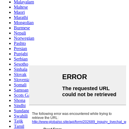
Malayalam
Maltese
Maori
Marathi
Mongolian
Burmese
Nepali
Norwegian
Pashto
Persian
Punjabi
Serbian
Sesotho
Sinhala
Slovak
Slovenian
Somali
Samoan
Scots Gaelic
Shona
Sindhi
Sundanese
Swahili
Tajik
Tamil