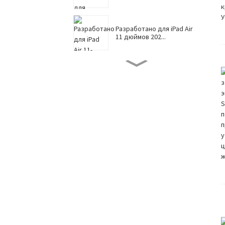
Разработано для iPad Air
11 дюймов 202...
Защитная пленка для iPad
Pro 13-...
Защитная пленка для iPad
Pro 11-...
Защитная пленка
наподобие бумаги для i...
Защитная пленка
наподобие бумаги для i...